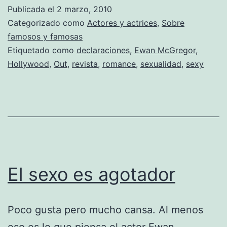
Publicada el
2 marzo, 2010
Categorizado como
Actores y actrices
,
Sobre
famosos y famosas
Etiquetado como
declaraciones
,
Ewan McGregor
,
Hollywood
,
Out
,
revista
,
romance
,
sexualidad
,
sexy
El sexo es agotador
Poco gusta pero mucho cansa. Al menos
eso es lo que piensa el actor Ewan