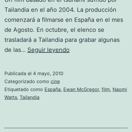
Tailandia en el año 2004. La producción
comenzará a filmarse en España en el mes
de Agosto. En octubre, el elenco se
trasladará a Tailandia para grabar algunas
Ewan
de las…
Seguir leyendo
McGregor
y
Publicada el
4 mayo, 2010
Naomi
Categorizado como
cine
Watts
Etiquetado como
España
,
Ewan McGregor
,
film
,
Naomi
Watts
,
Tailandia
serán
co-
protagonistas
en