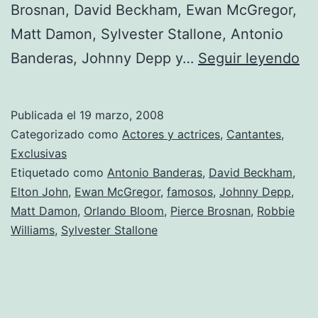
Brosnan, David Beckham, Ewan McGregor,
Matt Damon, Sylvester Stallone, Antonio
¡V
Banderas, Johnny Depp y…
Seguir leyendo
la
ma
Publicada el
19 marzo, 2008
qu
Categorizado como
Actores y actrices
,
Cantantes
,
los
Exclusivas
Etiquetado como
Antonio Banderas
,
David Beckham
,
par
Elton John
,
Ewan McGregor
,
famosos
,
Johnny Depp
,
Matt Damon
,
Orlando Bloom
,
Pierce Brosnan
,
Robbie
Williams
,
Sylvester Stallone