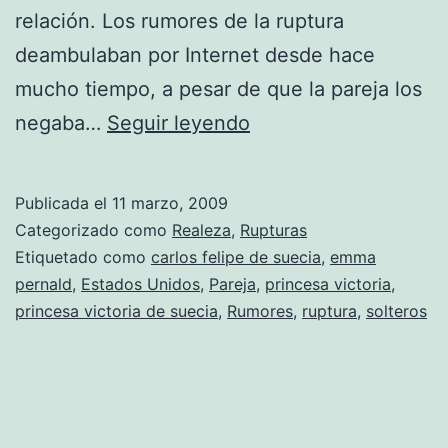
relación. Los rumores de la ruptura
deambulaban por Internet desde hace
mucho tiempo, a pesar de que la pareja los
El
negaba…
Seguir leyendo
Príncipe
Carlos
Publicada el
11 marzo, 2009
Felipe
Categorizado como
Realeza
,
Rupturas
de
Etiquetado como
carlos felipe de suecia
,
emma
pernald
,
Estados Unidos
,
Pareja
,
princesa victoria
,
Suecia
princesa victoria de suecia
,
Rumores
,
ruptura
,
solteros
está
libre
de
nuevo