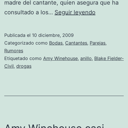
madre del cantante, quien asegura que ha
Amy
consultado a los…
Seguir leyendo
Winehouse
se
Publicada el
10 diciembre, 2009
casa…
Categorizado como
Bodas
,
Cantantes
,
Parejas
,
con
Rumores
Etiquetado como
Amy Winehouse
,
anillo
,
Blake Fielder-
su
Civil
,
drogas
ex
marido