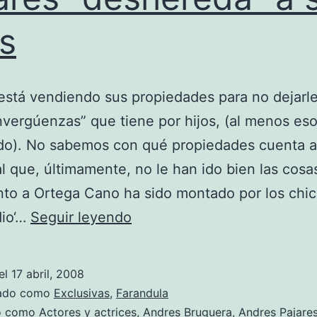
os
 está vendiendo sus propiedades para no dejarl
invergúenzas” que tiene por hijos, (al menos es
do). No sabemos con qué propiedades cuenta 
l que, últimamente, no le han ido bien las cosa
nto a Ortega Cano ha sido montado por los chic
Pajares
dio‘…
Seguir leyendo
“deshereda”
a
el
17 abril, 2008
sus
zado como
Exclusivas
,
Farandula
hijos
do como
Actores y actrices
,
Andres Bruguera
,
Andres Pajare