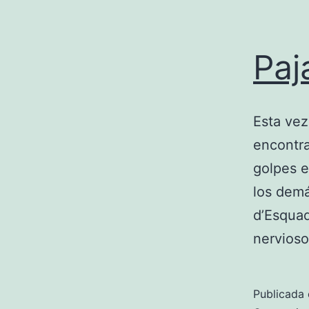
Paj
Esta vez
encontra
golpes e
los demá
d’Esquad
nervios
Publicada 