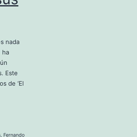
es nada
o ha
aún
s. Este
os de ‘El
s
,
Fernando