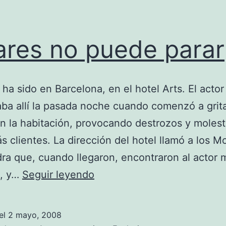
ares no puede parar
 ha sido en Barcelona, en el hotel Arts. El actor
ba allí la pasada noche cuando comenzó a grita
n la habitación, provocando destrozos y moles
s clientes. La dirección del hotel llamó a los M
ra que, cuando llegaron, encontraron al actor 
Pajares
o, y…
Seguir leyendo
no
puede
el
2 mayo, 2008
parar