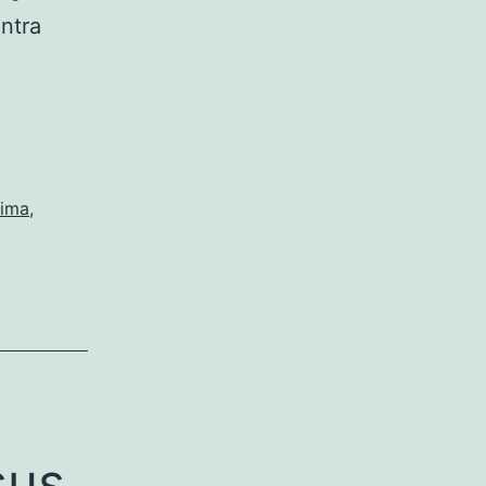
ntra
Lima
,
sus