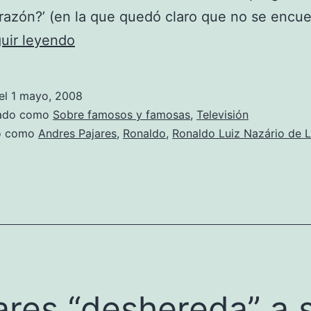
razón?’ (en la que quedó claro que no se encue
A
uir leyendo
vueltas
con
el
1 mayo, 2008
la
zado como
Sobre famosos y famosas
,
Televisión
justicia
do como
Andres Pajares
,
Ronaldo
,
Ronaldo Luiz Nazário de 
ares “deshereda” a 