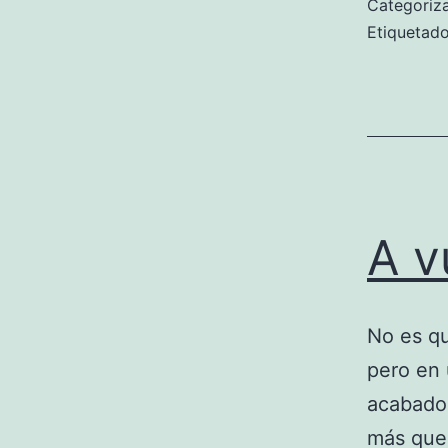
Categori
Etiqueta
A v
No es q
pero en
acabado
más que 