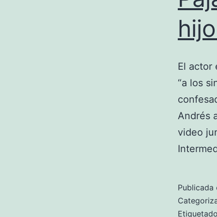
hij
El actor
“a los s
confesa
Andrés a
video ju
Interme
Publicada 
Categori
Etiqueta