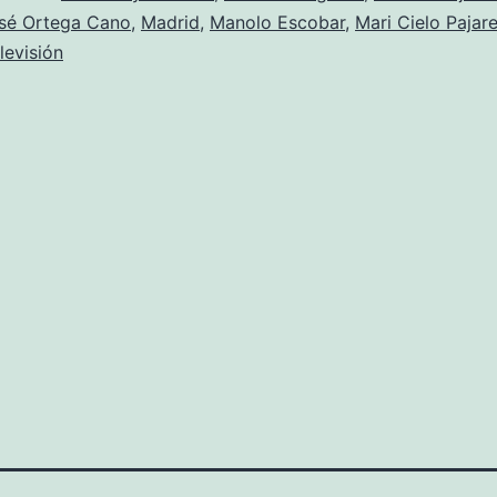
sé Ortega Cano
,
Madrid
,
Manolo Escobar
,
Mari Cielo Pajar
levisión