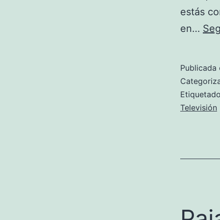
estás co
en…
Seg
Publicada 
Categori
Etiqueta
Televisión
Paj