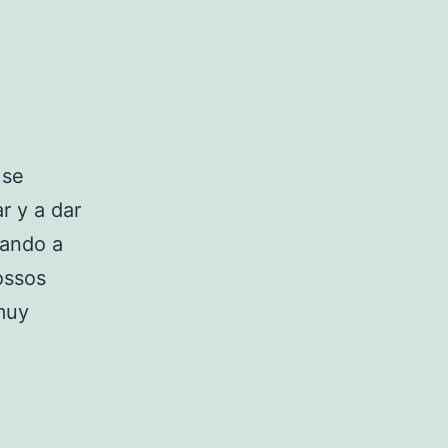
 se
r y a dar
tando a
ossos
muy