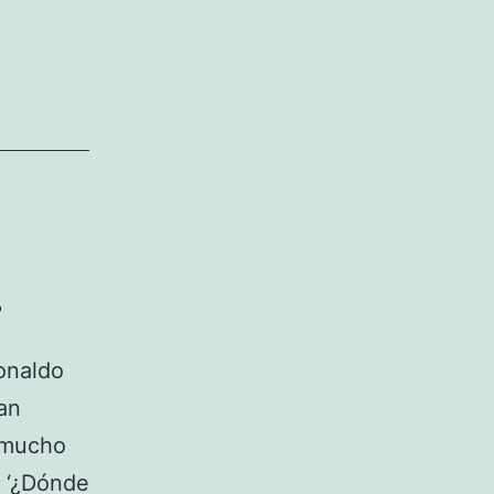
a
onaldo
an
 mucho
a ‘¿Dónde