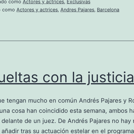
zado como
Actores y actrices
,
Exclusivas
do como
Actores y actrices
,
Andres Pajares
,
Barcelona
ueltas con la justici
ue tengan mucho en común Andrés Pajares y R
 una cosa han coincidido esta semana, ambos h
 delante de un juez. De Andrés Pajares no hay
añadir tras su actuación estelar en el program