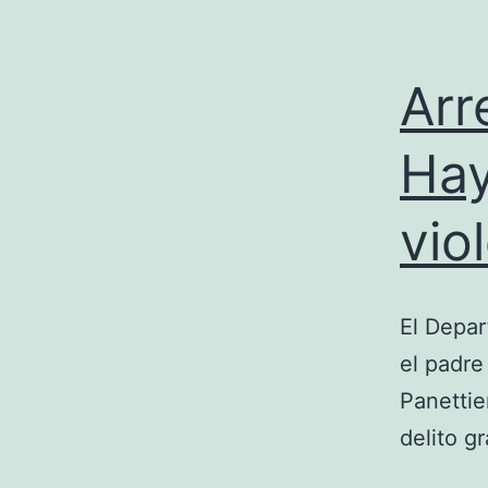
Arr
Hay
vio
El Depar
el padre
Panettie
delito g