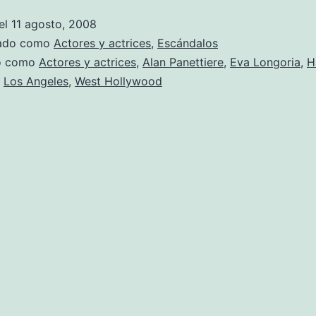
el
11 agosto, 2008
zado como
Actores y actrices
,
Escándalos
do como
Actores y actrices
,
Alan Panettiere
,
Eva Longoria
,
H
,
Los Angeles
,
West Hollywood