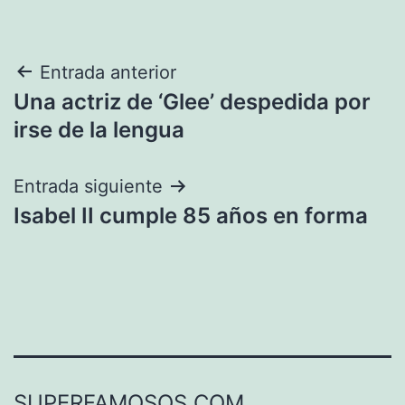
Navegación
Entrada anterior
Una actriz de ‘Glee’ despedida por
de
irse de la lengua
entradas
Entrada siguiente
Isabel II cumple 85 años en forma
SUPERFAMOSOS.COM