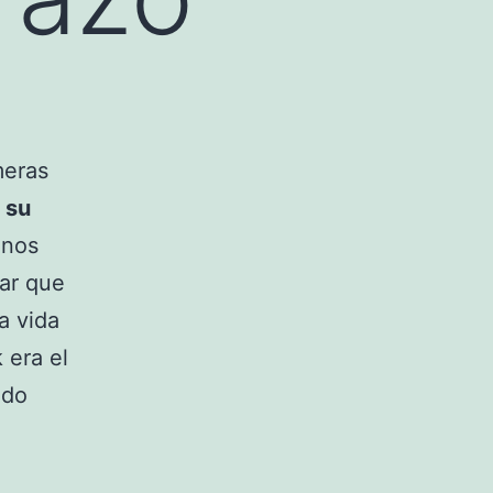
meras
 su
unos
tar que
a vida
 era el
ido