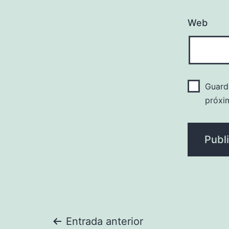
Web
Guard
próxi
Navegación
Entrada anterior