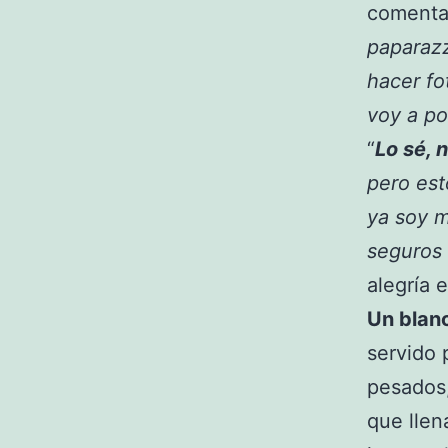
comentad
paparazz
hacer fo
voy a po
“
Lo sé, 
pero est
ya soy m
seguros
alegría 
Un blan
servido 
pesados,
que llen