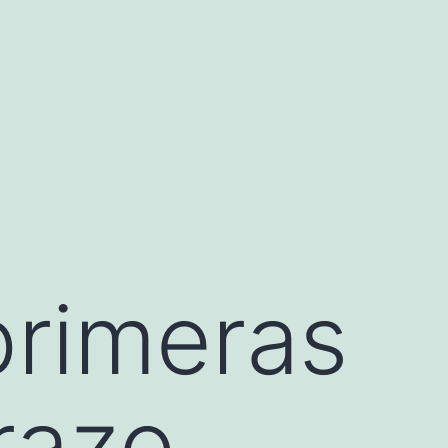
primeras
razo