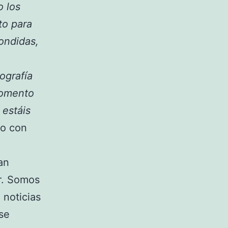
 los
to para
ondidas,
ografía
momento
 estáis
do con
an
r. Somos
 noticias
se