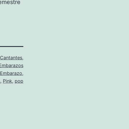
semestre
Cantantes
,
Embarazos
Embarazo
,
s
,
Pink
,
pop