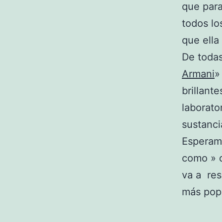
que para
todos lo
que ella
De todas
Armani
»
brillant
laborato
sustanci
Esperam
como » c
va a res
más popu