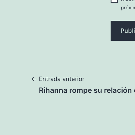
próxi
Navegación
Entrada anterior
Rihanna rompe su relación
de
entradas