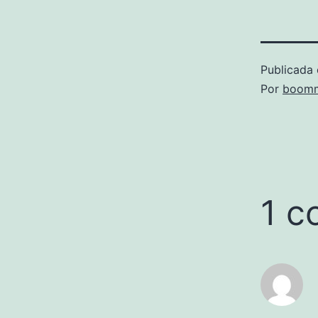
Publicada 
Por
boomm
1 c