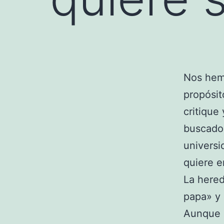
Nos hem
propósit
critique 
buscado)
universi
quiere e
La hered
papa» y 
Aunque e