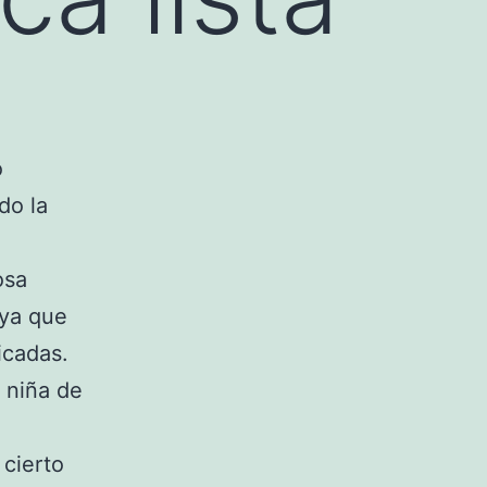
o
do la
osa
 ya que
icadas.
 niña de
s cierto