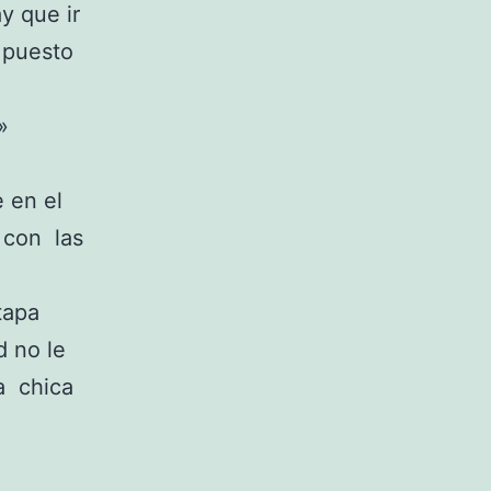
y que ir
o puesto
»
e en el
r con las
tapa
d no le
a chica