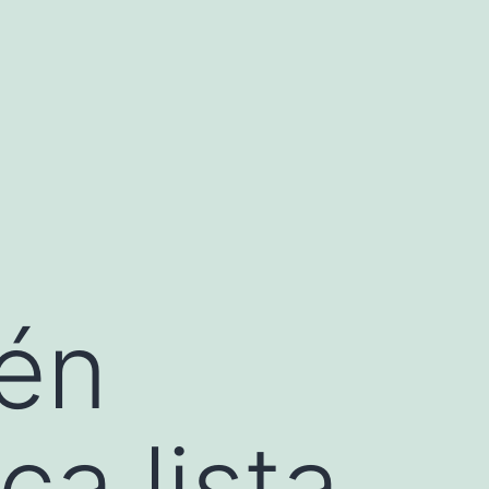
ién
ca lista