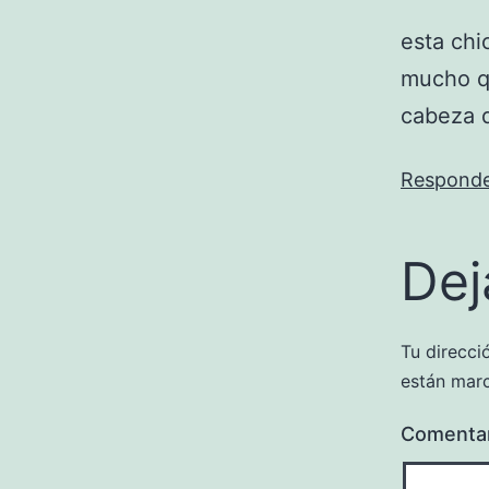
esta chi
mucho qu
cabeza d
Respond
Dej
Tu direcci
están mar
Comenta