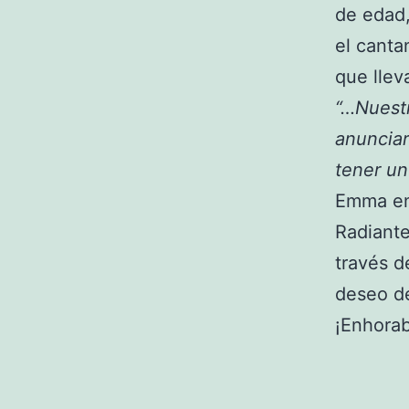
de edad
el canta
que llev
“…Nuestr
anunciar
tener un
Emma en 
Radiante
través d
deseo de
¡Enhorab