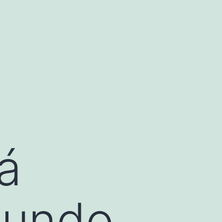
á
gundo