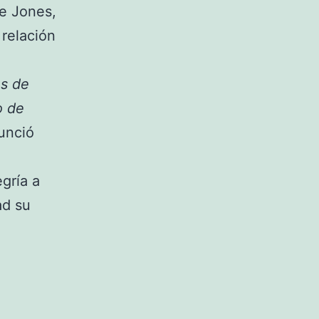
oe Jones,
 relación
os de
o de
unció
gría a
ad su