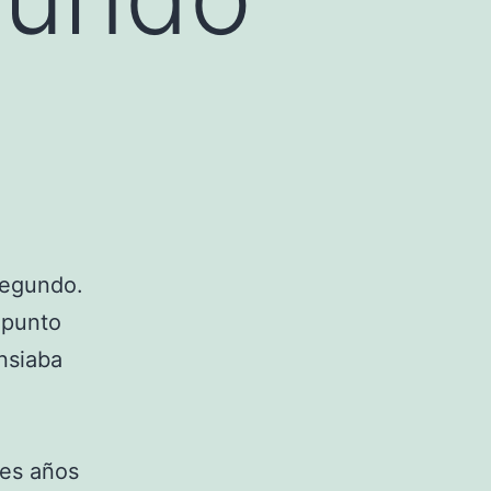
segundo.
 punto
nsiaba
res años