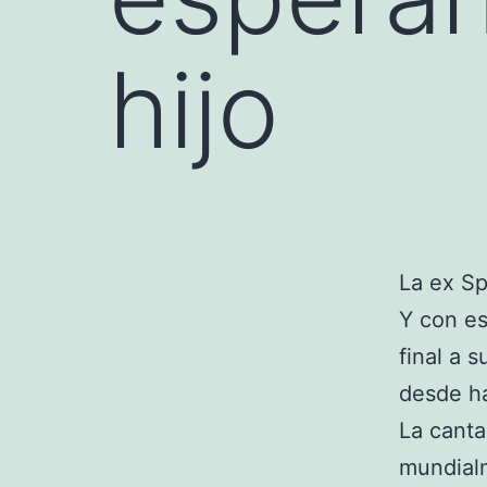
hijo
La ex Sp
Y con es
final a 
desde ha
La canta
mundialm