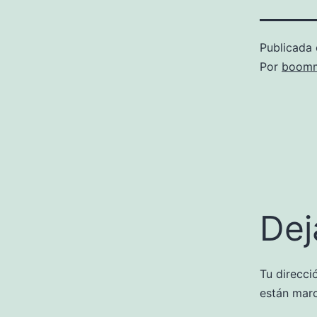
Publicada 
Por
boomm
Dej
Tu direcci
están mar