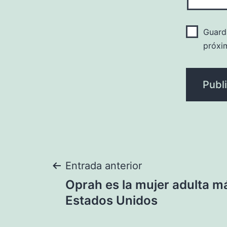
Guard
próxi
Navegación
Entrada anterior
Oprah es la mujer adulta má
de
Estados Unidos