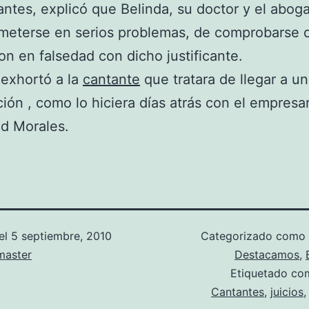
tes, explicó que Belinda, su doctor y el abog
 meterse en serios problemas, de comprobarse 
ron en falsedad con dicho justificante.
 exhortó a la
cantante
que tratara de llegar a u
ión , como lo hiciera días atrás con el empresa
 Morales.
el
5 septiembre, 2010
Categorizado como
aster
Destacamos
,
Etiquetado c
Cantantes
,
juicios