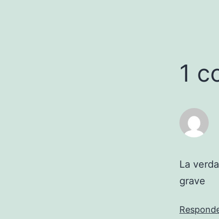
1 c
La verda
grave
Respond