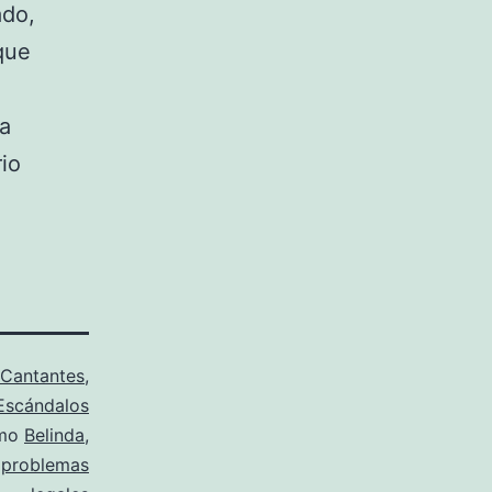
ado,
que
na
rio
Cantantes
,
Escándalos
omo
Belinda
,
,
problemas