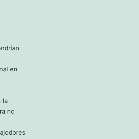
ndrían
nal
en
 la
ara no
bajodores