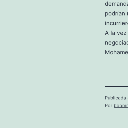
demandan
podrían
incurrie
A la vez
negociac
Mohamed
Publicada 
Por
boomm