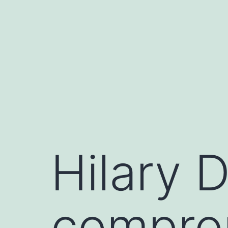
Saltar
al
contenido
Hilary D
compro