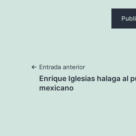
Navegación
Entrada anterior
Enrique Iglesias halaga al p
de
mexicano
entradas