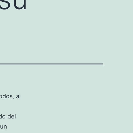
odos, al
do del
 un