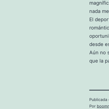
magnífi
nada men
El depor
romántic
oportuni
desde es
Aún no s
que la p
Publicada 
Por
boomm