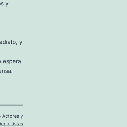
ás y
ediato, y
e espera
ensa.
o
Actores y
Deportistas