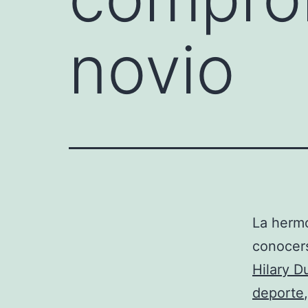
novio
La hermo
conocers
Hilary Du
deporte