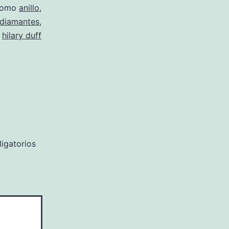
 como
anillo
,
diamantes
,
hilary duff
igatorios