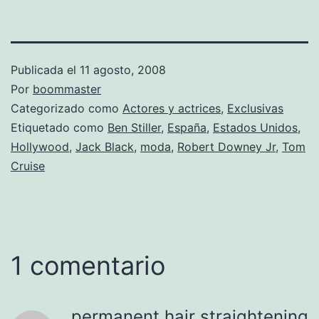
Publicada el
11 agosto, 2008
Por
boommaster
Categorizado como
Actores y actrices
,
Exclusivas
Etiquetado como
Ben Stiller
,
España
,
Estados Unidos
,
Hollywood
,
Jack Black
,
moda
,
Robert Downey Jr
,
Tom
Cruise
1 comentario
permanent hair straightening