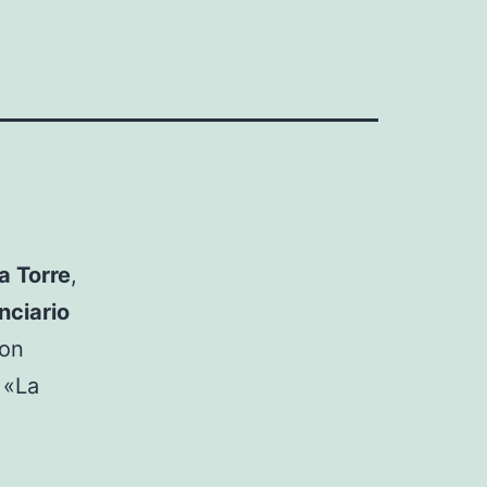
a Torre
,
nciario
con
 «La