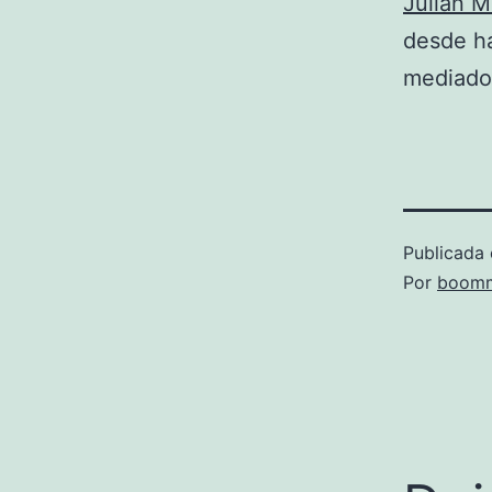
Julián 
desde ha
mediados
Publicada 
Por
boomm