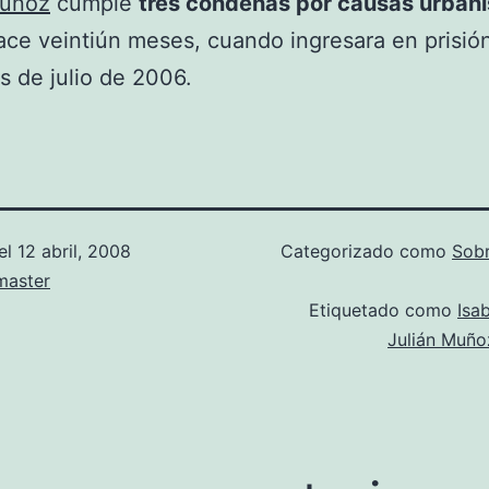
Muñoz
cumple
tres condenas por causas urbaní
ce veintiún meses, cuando ingresara en prisió
 de julio de 2006.
el
12 abril, 2008
Categorizado como
Sob
aster
Etiquetado como
Isa
Julián Muño