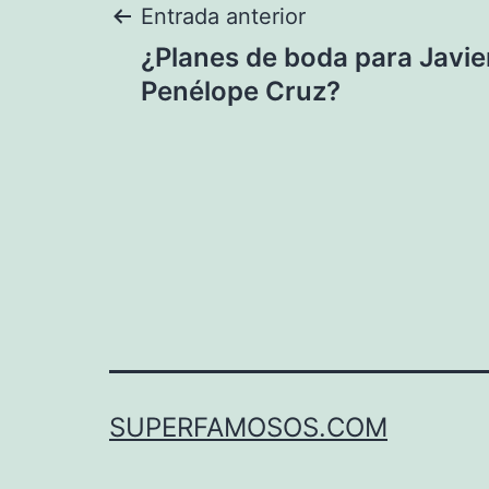
Navegación
Entrada anterior
¿Planes de boda para Javi
de
Penélope Cruz?
entradas
SUPERFAMOSOS.COM