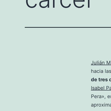
Julián 
hacia la
de tres 
Isabel P
Pera», 
aproxim