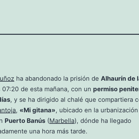
Muñoz
ha abandonado la prisión de
Alhaurín de l
s 07:20 de esta mañana, con un
permiso penite
días
, y se ha dirigido al chalé que compartiera 
antoja
,
«Mi gitana»
, ubicado en la urbanización
en
Puerto Banús
(
Marbella
), dónde ha llegado
adamente una hora más tarde.