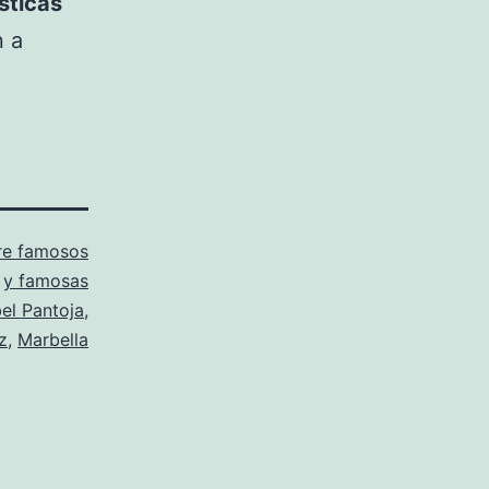
sticas
n a
re famosos
y famosas
bel Pantoja
,
z
,
Marbella