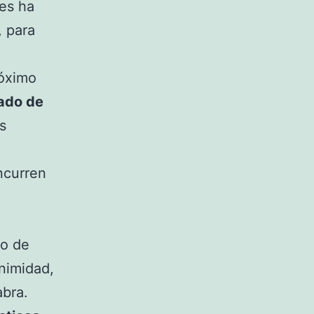
les ha
, para
róximo
ado de
s
ncurren
so de
animidad,
abra.