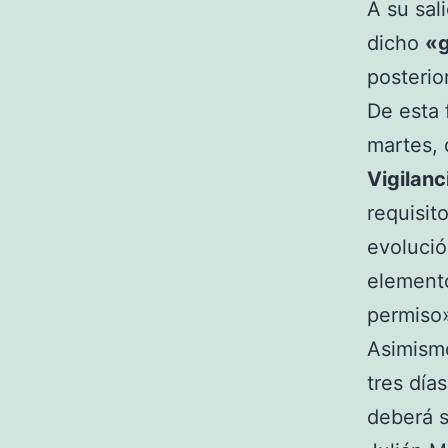
A su sal
dicho
«g
posterio
De esta
martes, 
Vigilanc
requisit
evolució
elemento
permiso»
Asimismo
tres día
deberá s