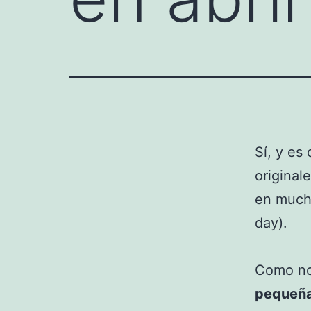
Sí, y es
original
en much
day).
Como no,
pequeña