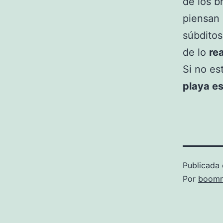
de los b
piensan
súbditos
de lo
re
Si no e
playa e
Publicada 
Por
boomm