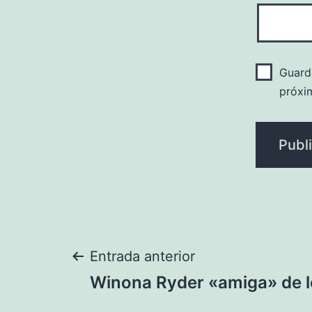
Guard
próxi
Navegación
Entrada anterior
Winona Ryder «amiga» de l
de