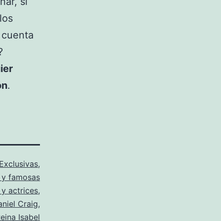
ar, si
los
 cuenta
?
ier
ón
.
Exclusivas
,
 y famosas
 y actrices
,
niel Craig
,
eina Isabel