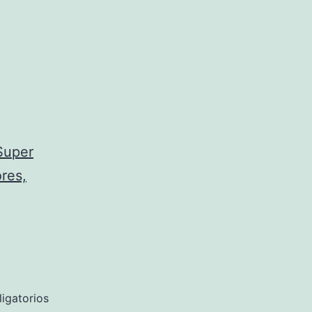
 Super
res,
igatorios