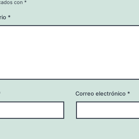
cados con
*
rio
*
*
Correo electrónico
*