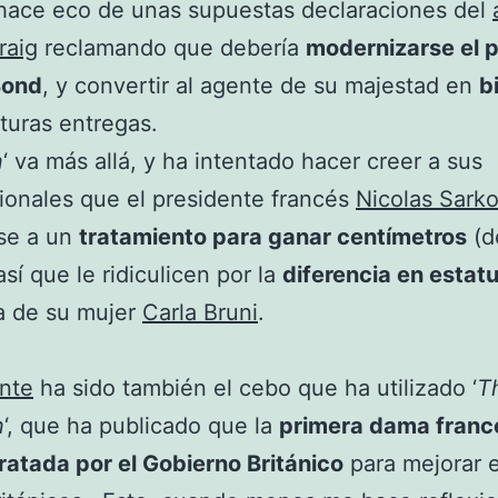
 hace eco de unas supuestas declaraciones del
raig
reclamando que debería
modernizarse el 
Bond
, y convertir al agente de su majestad en
b
uturas entregas.
n
‘ va más allá, y ha intentado hacer creer a sus
ionales que el presidente francés
Nicolas Sark
se a un
tratamiento para ganar centímetros
(d
así que le ridiculicen por la
diferencia en estat
a de su mujer
Carla Bruni
.
nte
ha sido también el cebo que ha utilizado ‘
T
n
‘, que ha publicado que la
primera dama franc
ratada por el Gobierno Británico
para mejorar e