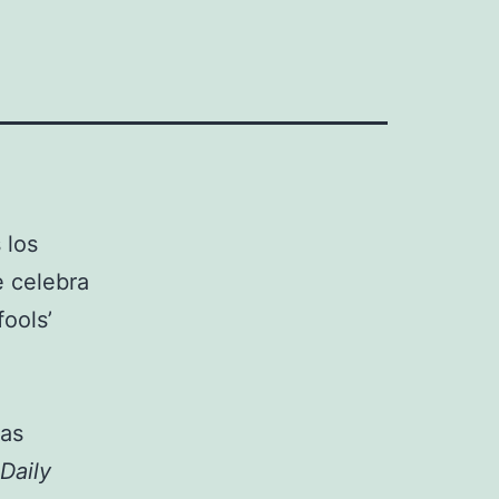
 los
e celebra
fools’
las
Daily