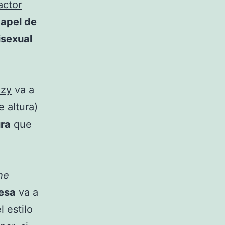
actor
papel de
isexual
ozy
va a
e altura)
ura
que
he
esa
va a
l estilo