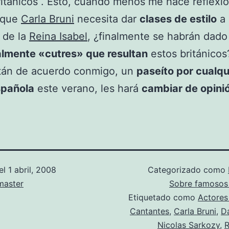
ritánicos . Esto, cuando menos me hace reflexion
 que
Carla Bruni
necesita dar
clases de estilo
a 
 de la
Reina Isabel
, ¿finalmente se habrán dado
almente «cutres» que resultan
estos británicos
stán de acuerdo conmigo, un
paseíto por cualqu
spañola
este verano, les hará
cambiar de opini
el
1 abril, 2008
Categorizado como
aster
Sobre famosos
Etiquetado como
Actores
Cantantes
,
Carla Bruni
,
Da
Nicolas Sarkozy
,
R