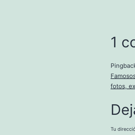
1 c
Pingbac
Famosos 
fotos, e
Dej
Tu direcci