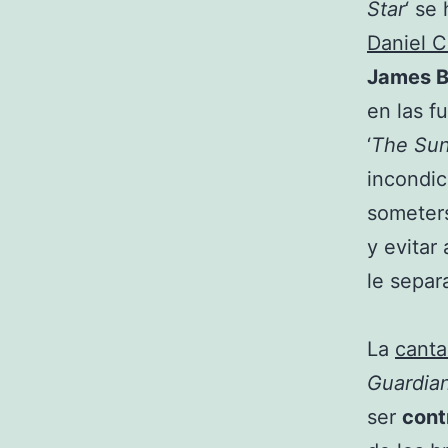
Star
‘ se
Daniel C
James 
en las f
‘
The Su
incondic
someter
y evitar 
le separ
La
canta
Guardia
ser
cont