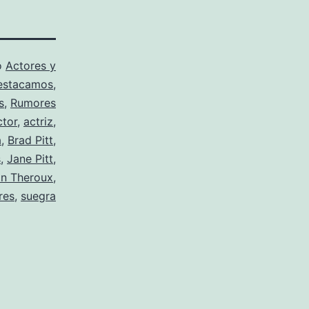
o
Actores y
estacamos
,
s
,
Rumores
ctor
,
actriz
,
a
,
Brad Pitt
,
s
,
Jane Pitt
,
in Theroux
,
res
,
suegra