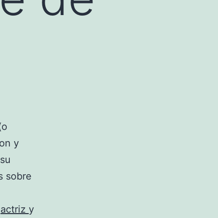
(o
on y
 su
s sobre
a
actriz
y