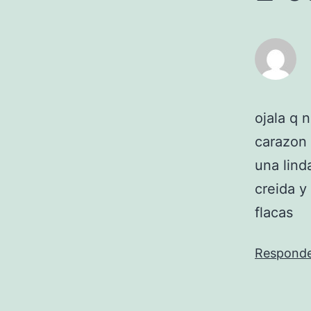
ojala q 
carazon 
una lind
creida y
flacas
Respond