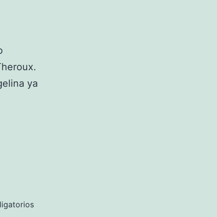
o
 Theroux.
gelina ya
igatorios