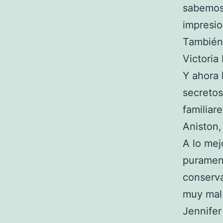
sabemos 
impresio
También 
Victoria
Y ahora 
secretos 
familiar
Aniston,
A lo mej
purament
conserva
muy mal 
Jennifer