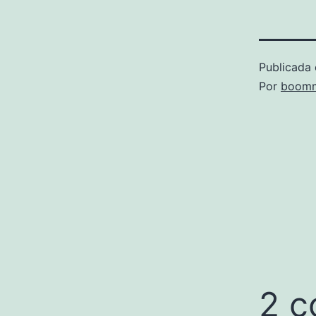
Publicada 
Por
boomm
2 c