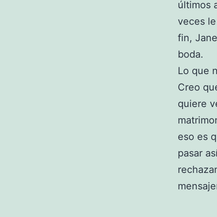
últimos 
veces le
fin, Jan
boda.
Lo que n
Creo que
quiere v
matrimoni
eso es q
pasar as
rechazan
mensajer