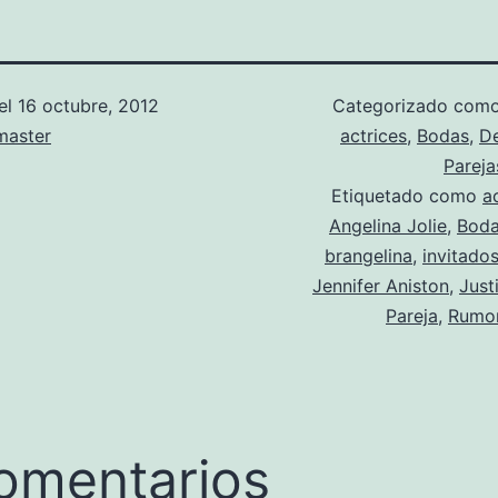
el
16 octubre, 2012
Categorizado com
aster
actrices
,
Bodas
,
D
Pareja
Etiquetado como
a
Angelina Jolie
,
Bod
brangelina
,
invitado
Jennifer Aniston
,
Just
Pareja
,
Rumo
omentarios