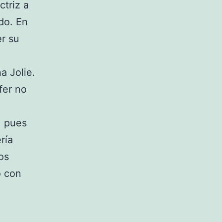
ctriz a
do. En
er su
a Jolie.
fer no
t, pues
ría
os
o con