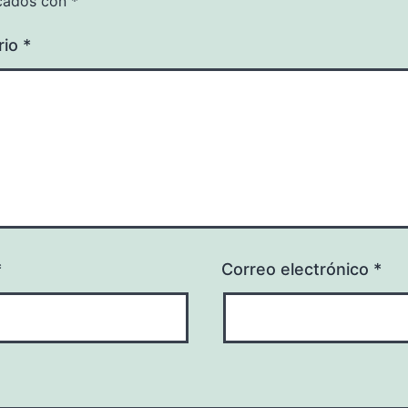
cados con
*
rio
*
*
Correo electrónico
*