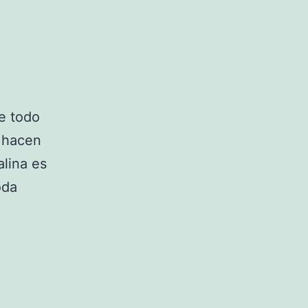
de todo
s hacen
alina es
oda