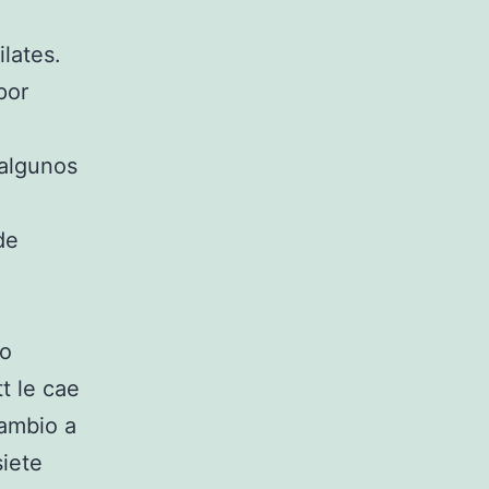
lates.
por
algunos
de
do
t le cae
cambio a
siete