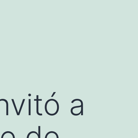
nvitó a
re de