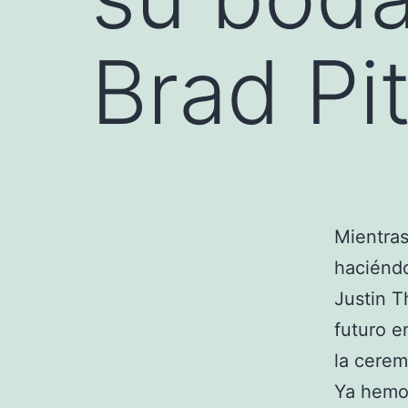
Brad Pit
Mientras
haciéndo
Justin T
futuro e
la cerem
Ya hemos