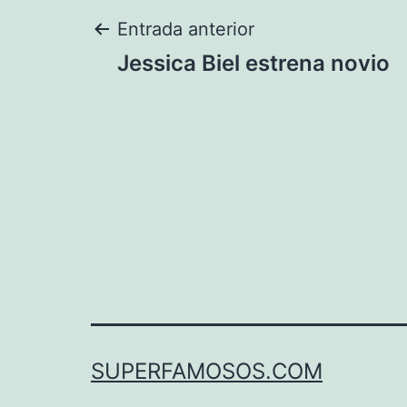
Navegación
Entrada anterior
Jessica Biel estrena novio
de
entradas
SUPERFAMOSOS.COM