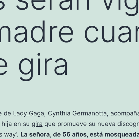
 madre cu
e gira
e de
Lady Gaga
, Cynthia Germanotta, acompaña
 hija en su
gira
que promueve su nueva discogr
is way’.
La señora, de 56 años, está mosqueada