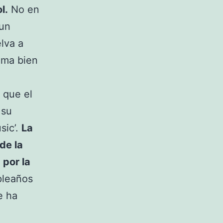
l.
No en
 un
lva a
oma bien
 que el
 su
sic’.
La
de la
 por la
pleaños
e ha