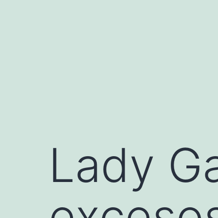
Saltar
al
contenido
Lady G
excesos