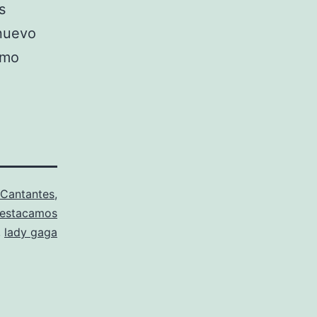
s
 nuevo
omo
Cantantes
,
estacamos
,
lady gaga