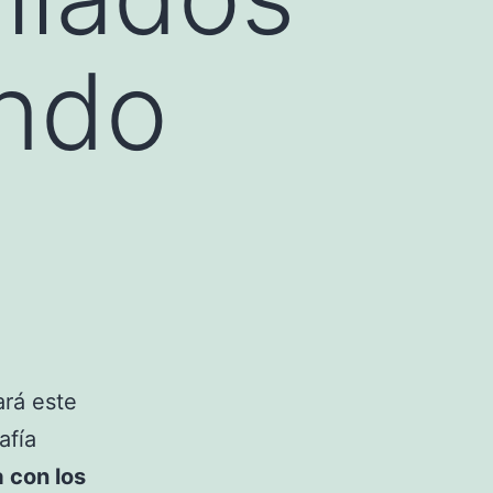
ando
rá este
afía
 con los