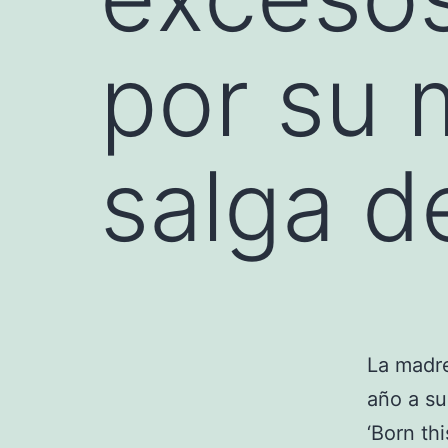
por su
salga d
La madr
año a su
‘Born th