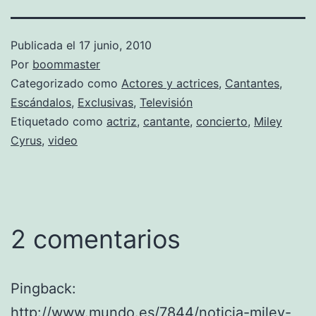
Publicada el
17 junio, 2010
Por
boommaster
Categorizado como
Actores y actrices
,
Cantantes
,
Escándalos
,
Exclusivas
,
Televisión
Etiquetado como
actriz
,
cantante
,
concierto
,
Miley
Cyrus
,
video
2 comentarios
Pingback:
http://www.mundo.es/7844/noticia-miley-