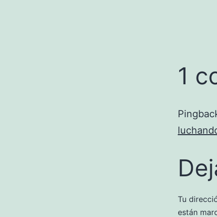
1 c
Pingbac
luchand
Dej
Tu direcci
están mar