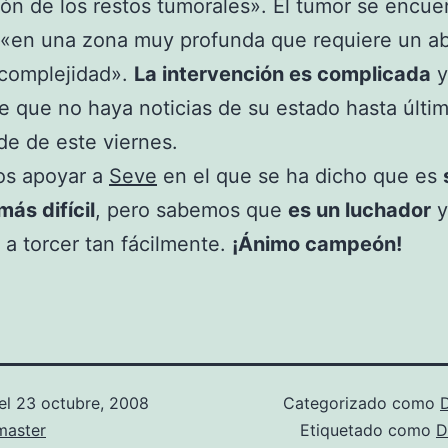
ión de los restos tumorales». El tumor se encue
 «en una zona muy profunda que requiere un a
 complejidad».
La intervención es complicada
y
le que no haya noticias de su estado hasta últi
rde de este viernes.
s apoyar a
Seve
en el que se ha dicho que es
más difícil
, pero sabemos que
es un luchador
y
 a torcer tan fácilmente.
¡Ánimo campeón!
el
23 octubre, 2008
Categorizado como
aster
Etiquetado como
D