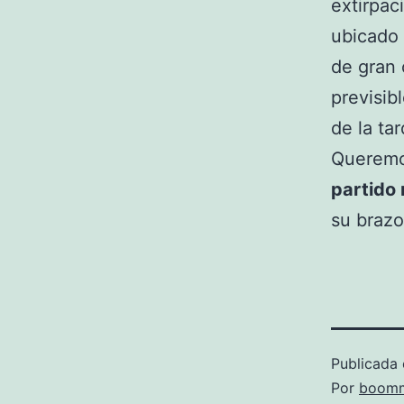
extirpac
ubicado
de gran
previsib
de la ta
Queremo
partido 
su brazo
Publicada 
Por
boomm