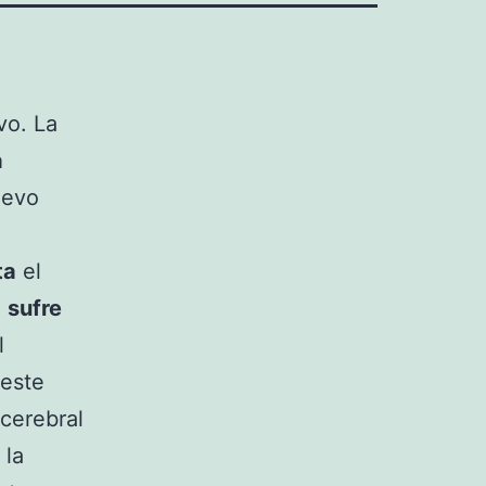
o. La
a
uevo
ta
el
e
sufre
l
 este
cerebral
 la