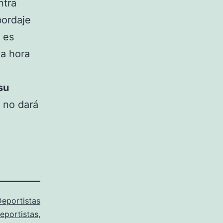
ntra
bordaje
 es
ma hora
su
 no dará
Deportistas
eportistas
,