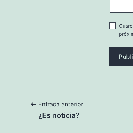
Guard
próxi
Navegación
Entrada anterior
¿Es noticia?
de