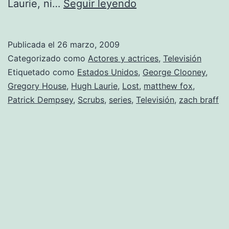
Matthew
Laurie, ni…
Seguir leyendo
Fox:
el
Publicada el
26 marzo, 2009
médico
Categorizado como
Actores y actrices
,
Televisión
más
Etiquetado como
Estados Unidos
,
George Clooney
,
Gregory House
,
Hugh Laurie
,
Lost
,
matthew fox
,
sexy
Patrick Dempsey
,
Scrubs
,
series
,
Televisión
,
zach braff
de
televisión.