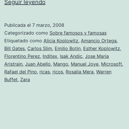
Los
Seguir leyendo
hombres
y
Publicada el
7 marzo, 2008
mujeres
Categorizado como
Sobre famosos y famosas
más
Etiquetado como
Alicia Koplowitz
,
Amancio Ortega
,
Bill Gates
,
Carlos Slim
,
Emilio Botin
,
Esther Koplowitz
,
ricos
Florentino Perez
,
Inditex
,
Isak Andic
,
Jose Maria
del
Aristrain
,
Juan Abello
,
Mango
,
Manuel Jove
,
Microsoft
,
mundo
Rafael del Pino
,
ricas
,
ricos
,
Rosalia Mera
,
Warren
Buffet
,
Zara