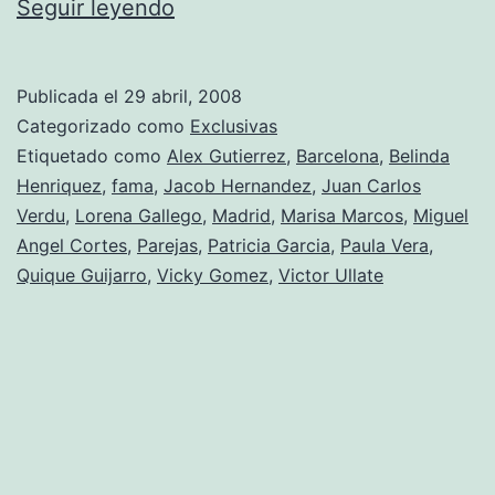
Fama
Seguir leyendo
ya
tiene
Publicada el
29 abril, 2008
ganadora:
Categorizado como
Exclusivas
Vicky
Etiquetado como
Alex Gutierrez
,
Barcelona
,
Belinda
Henriquez
,
fama
,
Jacob Hernandez
,
Juan Carlos
Gómez
Verdu
,
Lorena Gallego
,
Madrid
,
Marisa Marcos
,
Miguel
Angel Cortes
,
Parejas
,
Patricia Garcia
,
Paula Vera
,
Quique Guijarro
,
Vicky Gomez
,
Victor Ullate