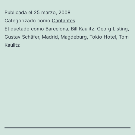
suspende
Publicada el
25 marzo, 2008
su
Categorizado como
Cantantes
gira
Etiquetado como
Barcelona
,
Bill Kaulitz
,
Georg Listing
,
Gustav Schäfer
,
Madrid
,
Magdeburg
,
Tokio Hotel
,
Tom
europea
Kaulitz