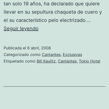
tan solo 19 años, ha declarado que quiere
llevar en su sepultura chaqueta de cuero y
el su característico pelo electrizado.…
De
Seguir leyendo
negro
hasta
Publicada el
6 abril, 2008
la
Categorizado como
Cantantes
,
Exclusivas
sepultura
Etiquetado como
Bill Kaulitz
,
Cantantes
,
Tokio Hotel