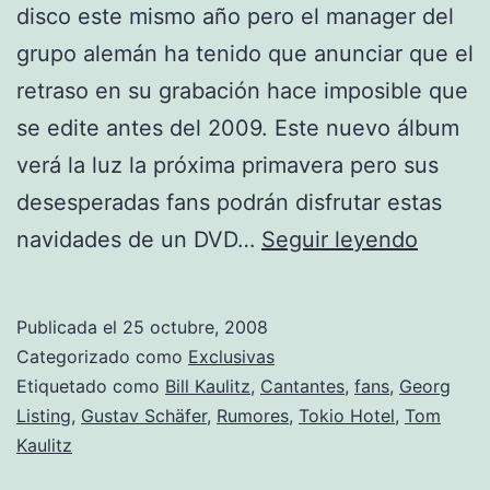
disco este mismo año pero el manager del
grupo alemán ha tenido que anunciar que el
retraso en su grabación hace imposible que
se edite antes del 2009. Este nuevo álbum
verá la luz la próxima primavera pero sus
desesperadas fans podrán disfrutar estas
Tokio
navidades de un DVD…
Seguir leyendo
Hotel
sin
Publicada el
25 octubre, 2008
disco
Categorizado como
Exclusivas
en
Etiquetado como
Bill Kaulitz
,
Cantantes
,
fans
,
Georg
Listing
,
Gustav Schäfer
,
Rumores
,
Tokio Hotel
,
Tom
el
Kaulitz
2008