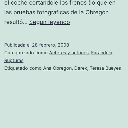
el coche cortándole los frenos (lo que en
las pruebas fotográficas de la Obregón
Quieren
resultó…
Seguir leyendo
meter
en
Publicada el
28 febrero, 2008
la
Categorizado como
Actores y actrices
,
Farandula
,
carcel
Rupturas
Etiquetado como
Ana Obregon
,
Darek
,
Teresa Bueyes
a
la
Obregón