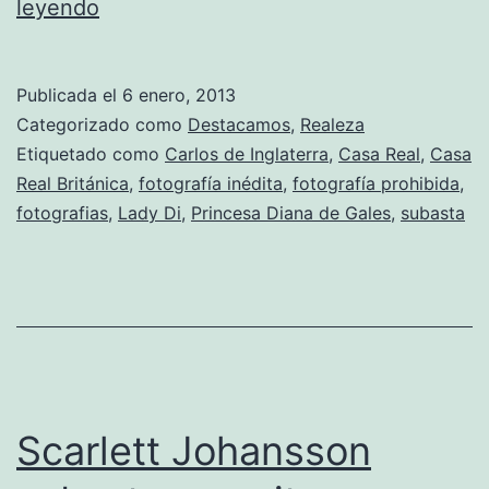
Lady
leyendo
Di,
‘un
Publicada el
6 enero, 2013
whisky
Categorizado como
Destacamos
,
Realeza
y
Etiquetado como
Carlos de Inglaterra
,
Casa Real
,
Casa
Real Británica
,
fotografía inédita
,
fotografía prohibida
,
a
fotografias
,
Lady Di
,
Princesa Diana de Gales
,
subasta
dormir’
Scarlett Johansson