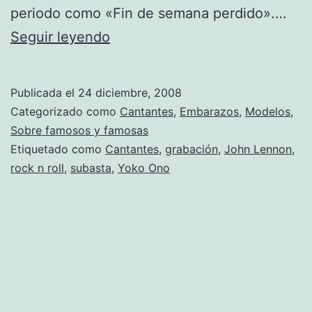
periodo como «Fin de semana perdido».…
Se
Seguir leyendo
vende
una
Publicada el
24 diciembre, 2008
grabación
Categorizado como
Cantantes
,
Embarazos
,
Modelos
,
de
Sobre famosos y famosas
Etiquetado como
Cantantes
,
grabación
,
John Lennon
,
John
rock n roll
,
subasta
,
Yoko Ono
Lennon
cantando
borracho.