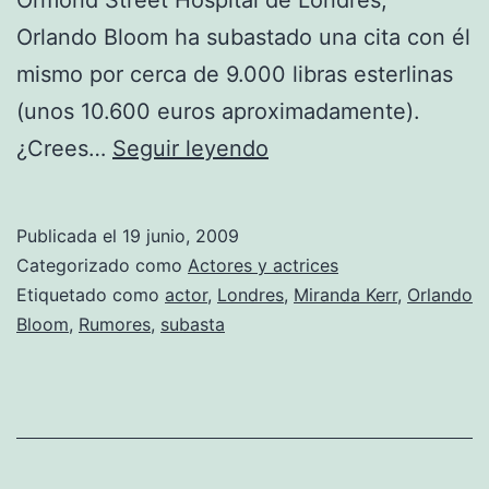
Orlando Bloom ha subastado una cita con él
mismo por cerca de 9.000 libras esterlinas
(unos 10.600 euros aproximadamente).
¿Cuanto
¿Crees…
Seguir leyendo
pagarías
por
Publicada el
19 junio, 2009
una
Categorizado como
Actores y actrices
cita
Etiquetado como
actor
,
Londres
,
Miranda Kerr
,
Orlando
Bloom
,
Rumores
,
subasta
con
Orlando
Bloom?