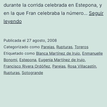
durante la corrida celebrada en Estepona, y
en la que Fran celebraba la número…
Seguir
Sonada
leyendo
ruptura
de
Publicada el
27 agosto, 2008
Fran
Categorizado como
Parejas
,
Rupturas
,
Toreros
Rivera
Etiquetado como
Blanca Martínez de Irujo
,
Enmanuelle
Bonomi
,
Estepona
,
Eugenia Martínez de Irujo
,
y
Francisco Rivera Ordóñez
,
Parejas
,
Rosa Villacastín
,
Blanca
Rupturas
,
Sotogrande
Martínez
de
Irujo