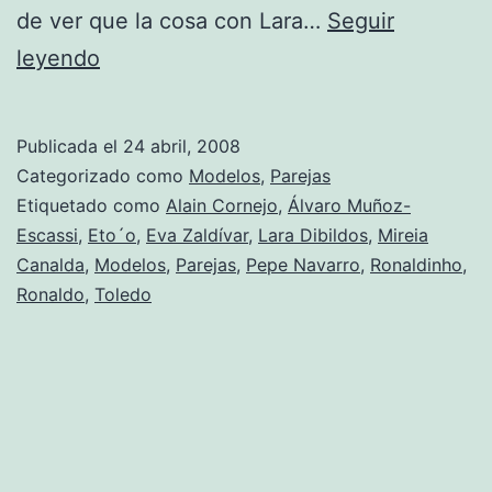
de ver que la cosa con Lara…
Seguir
Álvaro
leyendo
Muñoz-
Escassi
Publicada el
24 abril, 2008
y
Categorizado como
Modelos
,
Parejas
Mireia
Etiquetado como
Alain Cornejo
,
Álvaro Muñoz-
Escassi
,
Eto´o
,
Eva Zaldívar
,
Lara Dibildos
,
Mireia
Canalda,
Canalda
,
Modelos
,
Parejas
,
Pepe Navarro
,
Ronaldinho
,
nueva
Ronaldo
,
Toledo
pareja
sorpresa.