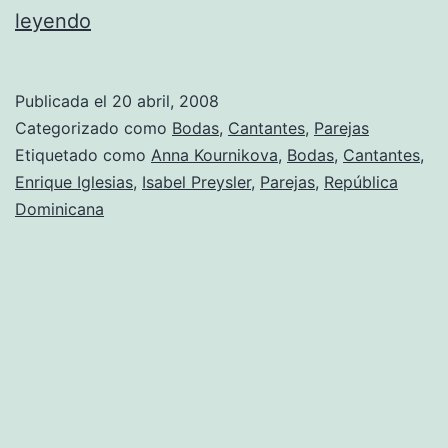
Enrique
leyendo
Iglesias
lo
Publicada el
20 abril, 2008
intenta,
Categorizado como
Bodas
,
Cantantes
,
Parejas
pero
Etiquetado como
Anna Kournikova
,
Bodas
,
Cantantes
,
Enrique Iglesias
,
Isabel Preysler
,
Parejas
,
República
Anna
Dominicana
no
quiere