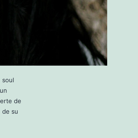
l soul
 un
uerte de
 de su
ibuto