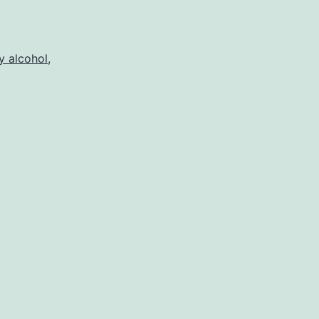
my
nehouse
y alcohol
,