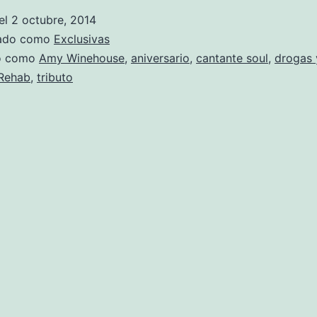
a
el
2 octubre, 2014
A
zado como
Exclusivas
Wi
do como
Amy Winehouse
,
aniversario
,
cantante soul
,
drogas 
Rehab
,
tributo