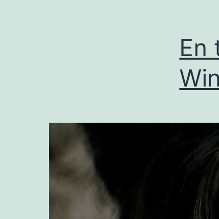
En 
Wi