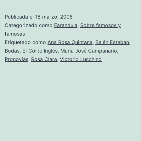
y
radiante
Publicada el
18 marzo, 2008
va
Categorizado como
Farandula
,
Sobre famosos y
la
famosas
Etiquetado como
Ana Rosa Quintana
,
Belén Esteban
,
novia
Bodas
,
El Corte Inglés
,
Maria José Campanario
,
Pronovias
,
Rosa Clara
,
Victorio Lucchino