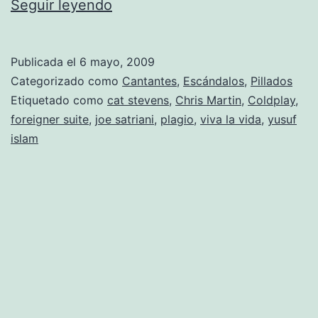
Coldplay
Seguir leyendo
es
acusado
Publicada el
6 mayo, 2009
de
Categorizado como
Cantantes
,
Escándalos
,
Pillados
plagio
Etiquetado como
cat stevens
,
Chris Martin
,
Coldplay
,
foreigner suite
,
joe satriani
,
plagio
,
viva la vida
,
yusuf
de
islam
nuevo.