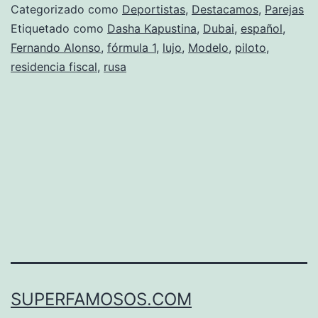
Fernando
Categorizado como
Deportistas
,
Destacamos
,
Parejas
Alonso?
Etiquetado como
Dasha Kapustina
,
Dubai
,
español
,
Fernando Alonso
,
fórmula 1
,
lujo
,
Modelo
,
piloto
,
residencia fiscal
,
rusa
SUPERFAMOSOS.COM