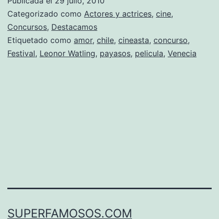
Publicada el
29 julio, 2010
Álex
Categorizado como
Actores y actrices
,
cine
,
de
Concursos
,
Destacamos
Etiquetado como
amor
,
chile
,
cineasta
,
concurso
,
la
Festival
,
Leonor Watling
,
payasos
,
pelicula
,
Venecia
Iglesia
optan
al
«Leon
de
Oro»
SUPERFAMOSOS.COM