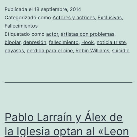
la
Publicada el
18 septiembre, 2014
esencia
Categorizado como
Actores y actrices
,
Exclusivas
,
de
Fallecimientos
Etiquetado como
actor
,
artistas con problemas
,
un
bipolar
,
depresión
,
fallecimiento
,
Hook
,
noticia triste
,
payaso
payasos
,
perdida para el cine
,
Robin Williams
,
suicidio
Pablo Larraín y Álex de
la Iglesia optan al «Leon