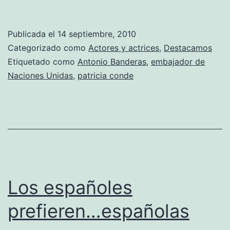
B
l
Publicada el
14 septiembre, 2010
c
Categorizado como
Actores y actrices
,
Destacamos
la
Etiquetado como
Antonio Banderas
,
embajador de
Naciones Unidas
,
patricia conde
p
Los españoles
prefieren…españolas