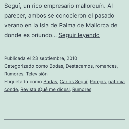
Seguí, un rico empresario mallorquín. Al
parecer, ambos se conocieron el pasado
verano en la isla de Palma de Mallorca de
¿Se
donde es oriundo…
Seguir leyendo
casa
Patricia
Publicada el
23 septiembre, 2010
Conde?
Categorizado como
Bodas
,
Destacamos
,
romances
,
Rumores
,
Televisión
Etiquetado como
Bodas
,
Carlos Seguí
,
Parejas
,
patricia
conde
,
Revista ¡Qué me dices!
,
Rumores