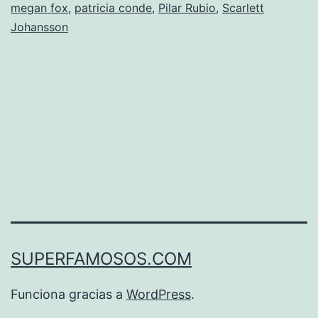
megan fox
,
patricia conde
,
Pilar Rubio
,
Scarlett
Johansson
SUPERFAMOSOS.COM
Funciona gracias a
WordPress
.