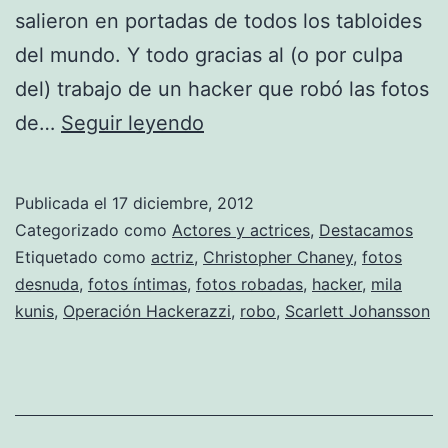
salieron en portadas de todos los tabloides
del mundo. Y todo gracias al (o por culpa
del) trabajo de un hacker que robó las fotos
Zurra
de…
Seguir leyendo
ejemplar
para
Publicada el
17 diciembre, 2012
el
Categorizado como
Actores y actrices
,
Destacamos
ladrón
Etiquetado como
actriz
,
Christopher Chaney
,
fotos
desnuda
,
fotos íntimas
,
fotos robadas
,
hacker
,
mila
de
kunis
,
Operación Hackerazzi
,
robo
,
Scarlett Johansson
las
fotos
de
Scarlett