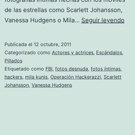
de las estrellas como Scarlett Johansson,
«Op
Vanessa Hudgens o Mila…
Seguir leyendo
Hac
ha
Publicada el
12 octubre, 2011
dad
Categorizado como
Actores y actrices
,
Escándalos
,
sus
Pillados
Etiquetado como
FBI
,
fotos desnuda
,
fotos íntimas
,
pri
hackers
,
mila kunis
,
Operación Hackerazzi
,
Scarlett
res
Johansson
,
Vanessa Hudgens