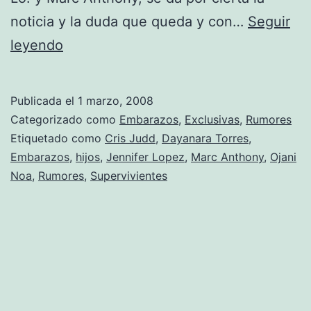
noticia y la duda que queda y con…
Seguir
Los
leyendo
hijos
de
Publicada el
1 marzo, 2008
Jennifer
Categorizado como
Embarazos
,
Exclusivas
,
Rumores
Lopez
Etiquetado como
Cris Judd
,
Dayanara Torres
,
Embarazos
,
hijos
,
Jennifer Lopez
,
Marc Anthony
,
Ojani
y
Noa
,
Rumores
,
Supervivientes
Marc
Anthony
se
llamarán
Max
y