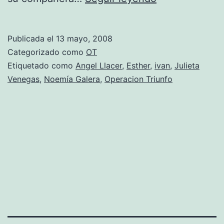
cansado
de
Publicada el
13 mayo, 2008
Esther
Categorizado como
OT
Etiquetado como
Angel Llacer
,
Esther
,
ivan
,
Julieta
Venegas
,
Noemía Galera
,
Operacion Triunfo