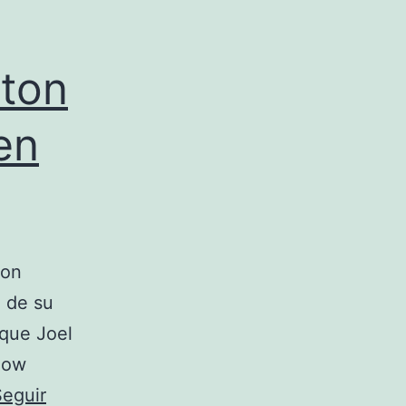
lton
en
son
 de su
 que Joel
rlow
Seguir