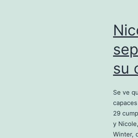
Nic
sep
su 
Se ve qu
capaces 
29 cumpl
y Nicole
Winter, 