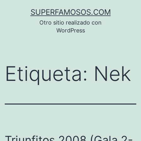
Saltar
SUPERFAMOSOS.COM
al
Otro sitio realizado con
contenido
WordPress
Etiqueta:
Nek
Triunfitos 2008 (Gala 2-