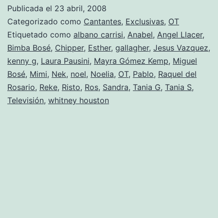
(Gala
Publicada el
23 abril, 2008
2-
Categorizado como
Cantantes
,
Exclusivas
,
OT
la
Etiquetado como
albano carrisi
,
Anabel
,
Angel Llacer
,
Bimba Bosé
,
Chipper
,
Esther
,
gallagher
,
Jesus Vazquez
,
gala
kenny g
,
Laura Pausini
,
Mayra Gómez Kemp
,
Miguel
hortera)
Bosé
,
Mimi
,
Nek
,
noel
,
Noelia
,
OT
,
Pablo
,
Raquel del
Rosario
,
Reke
,
Risto
,
Ros
,
Sandra
,
Tania G
,
Tania S
,
Televisión
,
whitney houston