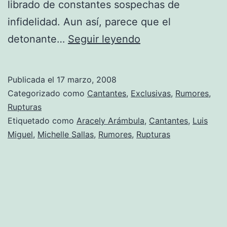
librado de constantes sospechas de
infidelidad. Aun así, parece que el
Luis
detonante…
Seguir leyendo
Miguel;
¿soltero
Publicada el
17 marzo, 2008
de
Categorizado como
Cantantes
,
Exclusivas
,
Rumores
,
nuevo?
Rupturas
Etiquetado como
Aracely Arámbula
,
Cantantes
,
Luis
Miguel
,
Michelle Sallas
,
Rumores
,
Rupturas