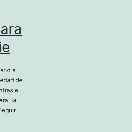
para
ie
rano a
iedad de
ntras el
ra, la
Seguir