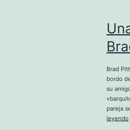
Una
Bra
Brad Pit
bordo de
su amigo
«barquit
pareja s
leyendo