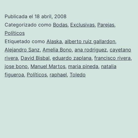
boda
llena
Publicada el
18 abril, 2008
de
Categorizado como
Bodas
,
Exclusivas
,
Parejas
,
famosos
Políticos
Etiquetado como
Alaska
,
alberto ruiz gallardon
,
Alejandro Sanz
,
Amelia Bono
,
ana rodriguez
,
cayetano
rivera
,
David Bisbal
,
eduardo zaplana
,
francisco rivera
,
jose bono
,
Manuel Martos
,
maria pineda
,
natalia
figueroa
,
Políticos
,
raphael
,
Toledo