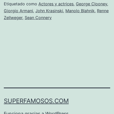
Etiquetado como
Actores y actrices
,
George Clooney
,
travestirse
Giorgio Armani
,
John Krasinski
,
Manolo Blahnik
,
Renne
Zellweger
,
Sean Connery
SUPERFAMOSOS.COM
Funciona gracias a
WordPress
.