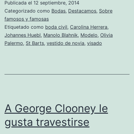
Publicada el
12 septiembre, 2014
Johannes
Categorizado como
Bodas
,
Destacamos
,
Sobre
Huebl,
famosos y famosas
Etiquetado como
boda civil
,
Carolina Herrera
,
boda
Johannes Huebl
,
Manolo Blahnik
,
Modelo
,
Olivia
a
Palermo
,
St Barts
,
vestido de novia
,
visado
todo
correr
A George Clooney le
gusta travestirse