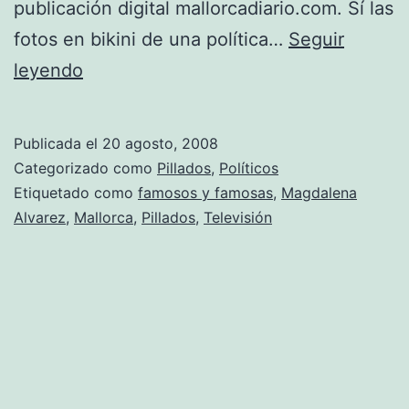
publicación digital mallorcadiario.com. Sí las
fotos en bikini de una política…
Seguir
El
leyendo
posado
del
Publicada el
20 agosto, 2008
verano,
Categorizado como
Pillados
,
Políticos
o
Etiquetado como
famosos y famosas
,
Magdalena
Alvarez
,
Mallorca
,
Pillados
,
Televisión
quizás
no