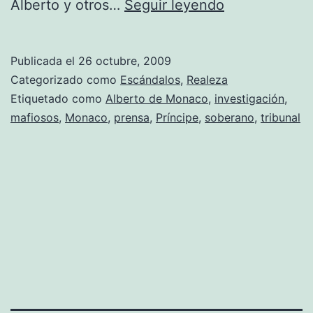
Alberto
Alberto y otros…
Seguir leyendo
de
Mónaco,
Publicada el
26 octubre, 2009
espiado
Categorizado como
Escándalos
,
Realeza
por
Etiquetado como
Alberto de Monaco
,
investigación
,
mafiosos
,
Monaco
,
prensa
,
Príncipe
,
soberano
,
tribunal
sus
espías