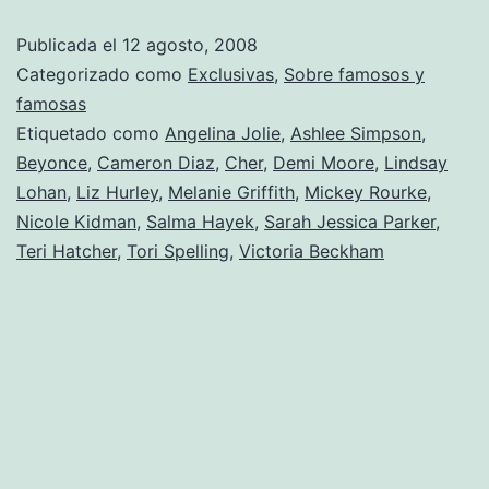
bisturí
Publicada el
12 agosto, 2008
Categorizado como
Exclusivas
,
Sobre famosos y
famosas
Etiquetado como
Angelina Jolie
,
Ashlee Simpson
,
Beyonce
,
Cameron Diaz
,
Cher
,
Demi Moore
,
Lindsay
Lohan
,
Liz Hurley
,
Melanie Griffith
,
Mickey Rourke
,
Nicole Kidman
,
Salma Hayek
,
Sarah Jessica Parker
,
Teri Hatcher
,
Tori Spelling
,
Victoria Beckham