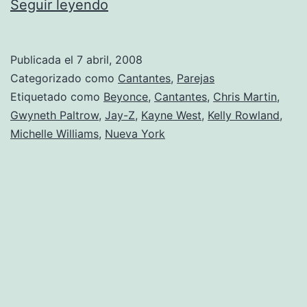
Beyoncé
Seguir leyendo
señora
de
Publicada el
7 abril, 2008
Jay-
Categorizado como
Cantantes
,
Parejas
Z
Etiquetado como
Beyonce
,
Cantantes
,
Chris Martin
,
Gwyneth Paltrow
,
Jay-Z
,
Kayne West
,
Kelly Rowland
,
Michelle Williams
,
Nueva York