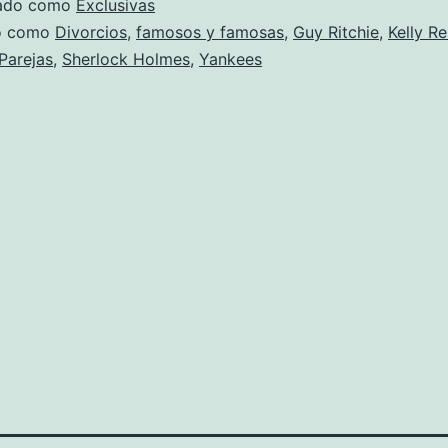
zado como
Exclusivas
do como
Divorcios
,
famosos y famosas
,
Guy Ritchie
,
Kelly Rei
Parejas
,
Sherlock Holmes
,
Yankees