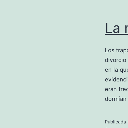
La
Los trap
divorcio
en la qu
evidenci
eran fre
dormían
Publicada 