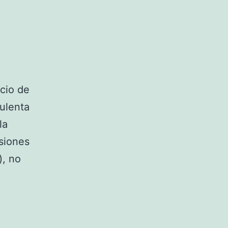
cio de
ulenta
la
siones
), no