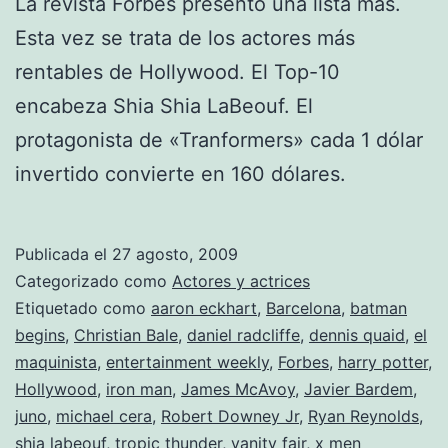
La revista Forbes presentó una lista más.
Esta vez se trata de los actores más
rentables de Hollywood. El Top-10
encabeza Shia Shia LaBeouf. El
protagonista de «Tranformers» cada 1 dólar
invertido convierte en 160 dólares.
Publicada el
27 agosto, 2009
Categorizado como
Actores y actrices
Etiquetado como
aaron eckhart
,
Barcelona
,
batman
begins
,
Christian Bale
,
daniel radcliffe
,
dennis quaid
,
el
maquinista
,
entertainment weekly
,
Forbes
,
harry potter
,
Hollywood
,
iron man
,
James McAvoy
,
Javier Bardem
,
juno
,
michael cera
,
Robert Downey Jr
,
Ryan Reynolds
,
shia labeouf
,
tropic thunder
,
vanity fair
,
x men