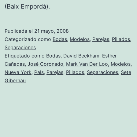
(Baix Empordá).
Publicada el
21 mayo, 2008
Categorizado como
Bodas
,
Modelos
,
Parejas
,
Pillados
,
Separaciones
Etiquetado como
Bodas
,
David Beckham
,
Esther
Cañadas
,
José Coronado
,
Mark Van Der Loo
,
Modelos
,
Nueva York
,
Pals
,
Parejas
,
Pillados
,
Separaciones
,
Sete
Gibernau