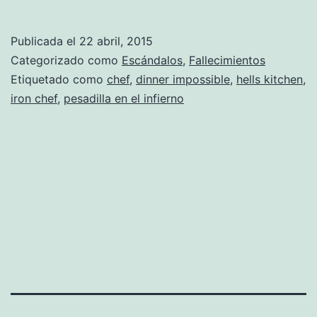
chef
de
Publicada el
22 abril, 2015
televisión
Categorizado como
Escándalos
,
Fallecimientos
Homaru
Etiquetado como
chef
,
dinner impossible
,
hells kitchen
,
iron chef
,
pesadilla en el infierno
Cantu
encontrado
muerto